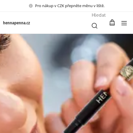
Pro nákup v CZK přepněte měnu v liště.
Hledat
henna
penna.cz