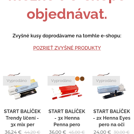
objednávat.
Zvyšné kusy doprodávame na tomhle e-shopu:
POZRIEŤ ZVYŠNÉ
PRODUKTY
Vyprodáno
Vyprodáno
Vyprodáno
START BALÍČEK
START BALÍČEK
START BALÍČEK
Trendy líčení -
- 3x Henna
- 2x Henna Eyes
3x mix per
Penna pero
pero na oči
36,24
€
36,00
€
24,00
€
44,20
€
45,00
€
30,00
€