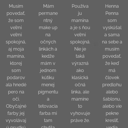
Musím
Mám
Používa
Henna
povedať,
permane
ju
Penna
že som
ntný
mamina
som
veľmi
make up
a je s ňou
vyskúšal
veľmi
na
veľmi
a sama
spokojná,
očných
spokojná.
na sebe a
aj moja
linkách a
Nie je
musím
mamina,
kedže
taká
povedať,
ktorej
mám v
výrazná
že keď
som
jednom
ako
má
podarov
kútiku
klasická
človek
ala hnedé
menej
očná
predlohu
pero na
pigmentu
linka, ale
alebo
oči.
a
mamine
šablonu,
Obyčajné
tetovacia
to
alebo vie
farby jej
farba mi
vyhovuje
pekne
vyvolávaj
tam
práve že.
kresliť,
ú prudkú
chytila
😀
vedia