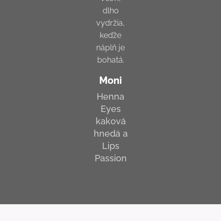
dlho
vydržia,
keďže
náplň je
bohatá.
Moni
Henna
Eyes
kaková
hnedá a
Lips
Passion