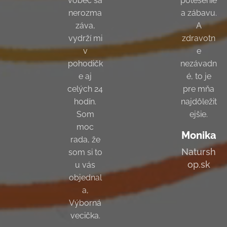
vôbec sa
potešenie
nerozma
a zábavu.
záva,
A
vydrží mi
zdravotn
v
e
pohodičk
nezávadn
e aj
é, to je
celých 24
pre mňa
hodín.
najdôležit
Som
ejšie.
moc
Monika
rada, že
Natursh
som si to
op.sk
u vás
objednal
a,
Výborná
vecička.