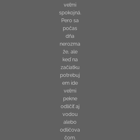
veľmi
spokojná.
Pero sa
počas
dňa
nerozma
že, ale
keď na
začiatku
potrebuj
em ide
veľmi
pekne
odlíčiť aj
vodou
alebo
odličova
čom.