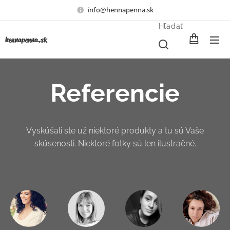
info@hennapenna.sk
Hľadať
henna
penna.sk
Referencie
Vyskúšali ste už niektoré produkty a tu sú Vaše
skúsenosti. Niektoré fotky sú len ilustračné.