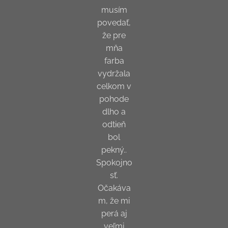
musím
povedať,
že pre
mňa
farba
vydržala
celkom v
pohode
dlho a
odtieň
bol
pekný..
Spokojno
sť.
Očakáva
m, že mi
perá aj
veľmi