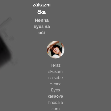
zákazní
čka
Henna
Eyes na
oči
Teraz
skúšam
na sebe
Henna
Eyes
kakaová
hnedá a
som