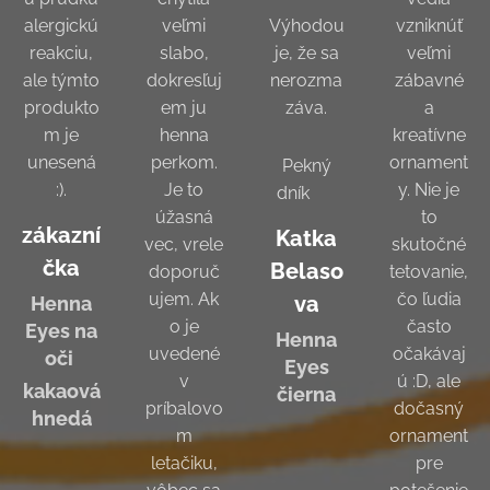
alergickú
veľmi
Výhodou
vzniknúť
reakciu,
slabo,
je, že sa
veľmi
ale týmto
dokresľuj
nerozma
zábavné
produkto
em ju
záva.
a
m je
henna
kreatívne
unesená
perkom.
ornament
Pekný
:).
Je to
y. Nie je
dník 😊
úžasná
to
zákazní
Katka
vec, vrele
skutočné
čka
Belaso
doporuč
tetovanie,
ujem. Ak
čo ľudia
va
Henna
o je
často
Eyes na
Henna
uvedené
očakávaj
oči
Eyes
v
ú :D, ale
kakaová
čierna
príbalovo
dočasný
hnedá
m
ornament
letačiku,
pre