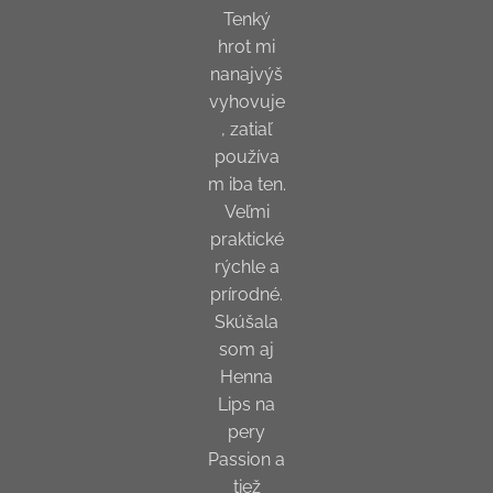
Tenký
hrot mi
nanajvýš
vyhovuje
, zatiaľ
používa
m iba ten.
Veľmi
praktické
rýchle a
prírodné.
Skúšala
som aj
Henna
Lips na
pery
Passion a
tiež