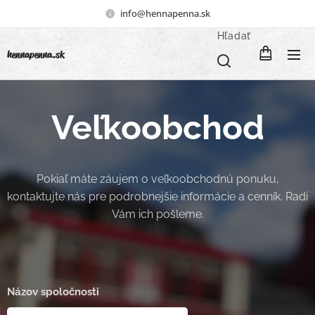
info@hennapenna.sk
Hľadať
henna
penna.sk
Veľkoobchod
Pokiaľ máte záujem o veľkoobchodnú ponuku,
kontaktujte nás pre podrobnejšie informácie a cenník. Radi
Vám ich pošleme.
Názov spoločnosti