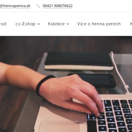
o@hennapenna.sk
00421 908076622
vod
cz-Eshop
Kolekce
Více o henna perech