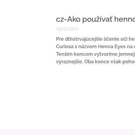
cz-Ako používať henno
09.03.2022
Pre dlhotrvajúcejšie líčenie očí 
Curiosa s názvom Henna Eyes na 
Tenším koncom vytvoríme jemnejši
výraznejšie. Oba konce však pohod