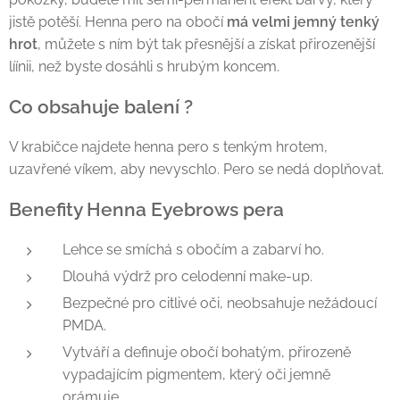
jistě potěší. Henna pero na obočí
má velmi jemný tenký
hrot
, můžete s ním být tak přesnější a získat přirozenější
líínii, než byste dosáhli s hrubým koncem.
Co obsahuje balení ?
V krabičce najdete henna pero s tenkým hrotem,
uzavřené víkem, aby nevyschlo. Pero se nedá doplňovat.
Benefity Henna Eyebrows pera
Lehce se smíchá s obočím a zabarví ho.
Dlouhá výdrž pro celodenní make-up.
Bezpečné pro citlivé oči, neobsahuje nežádoucí
PMDA.
Vytváří a definuje obočí bohatým, přirozeně
vypadajícím pigmentem, který oči jemně
orámuje.