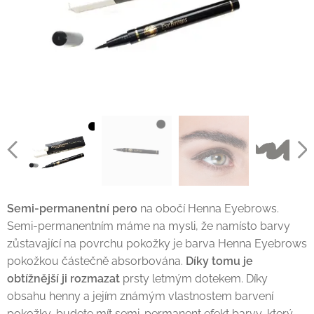
Semi-permanentní pero
na obočí Henna Eyebrows.
Semi-permanentním máme na mysli, že namísto barvy
zůstavající na povrchu pokožky je barva Henna Eyebrows
pokožkou částečně absorbována.
Díky tomu je
obtížnější ji rozmazat
prsty letmým dotekem. Díky
obsahu henny a jejím známým vlastnostem barvení
pokožky, budete mít semi-permanent efekt barvy, který