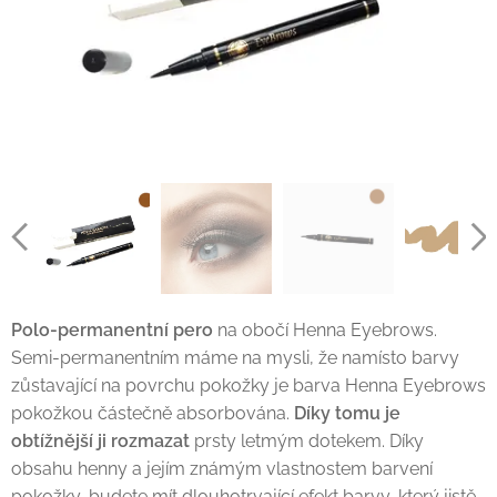
Polo-permanentní pero
na obočí Henna Eyebrows.
Semi-permanentním máme na mysli, že namísto barvy
zůstavající na povrchu pokožky je barva Henna Eyebrows
pokožkou částečně absorbována.
Díky tomu je
obtížnější ji rozmazat
prsty letmým dotekem. Díky
obsahu henny a jejím známým vlastnostem barvení
pokožky, budete mít dlouhotrvající efekt barvy, který jistě