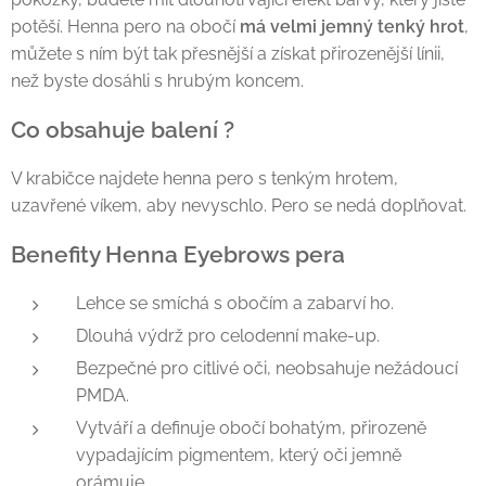
potěší. Henna pero na obočí
má velmi jemný tenký hrot
,
můžete s ním být tak přesnější a získat přirozenější línii,
než byste dosáhli s hrubým koncem.
Co obsahuje balení ?
V krabičce najdete henna pero s tenkým hrotem,
uzavřené víkem, aby nevyschlo. Pero se nedá doplňovat.
Benefity Henna Eyebrows pera
Lehce se smíchá s obočím a zabarví ho.
Dlouhá výdrž pro celodenní make-up.
Bezpečné pro citlivé oči, neobsahuje nežádoucí
PMDA.
Vytváří a definuje obočí bohatým, přirozeně
vypadajícím pigmentem, který oči jemně
orámuje.