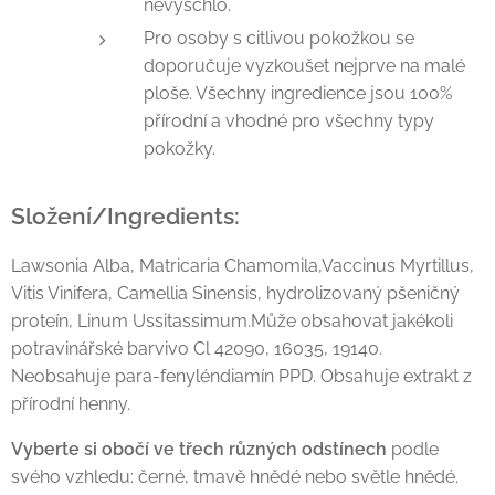
nevyschlo.
Pro osoby s citlivou pokožkou se
doporučuje vyzkoušet nejprve na malé
ploše. Všechny ingredience jsou 100%
přírodní a vhodné pro všechny typy
pokožky.
Složení/Ingredients:
Lawsonia Alba, Matricaria Chamomila,Vaccinus Myrtillus,
Vitis Vinifera, Camellia Sinensis, hydrolizovaný pšeničný
proteín, Linum Ussitassimum.Může obsahovat jakékoli
potravinářské barvivo Cl 42090, 16035, 19140.
Neobsahuje para-fenyléndiamín PPD. Obsahuje extrakt z
přírodní henny.
Vyberte si obočí ve třech různých odstínech
podle
svého vzhledu: černé, tmavě hnědé nebo světle hnědé.