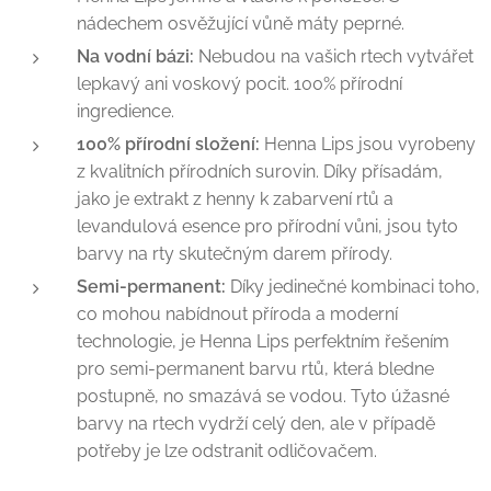
nádechem osvěžující vůně máty peprné.
Na vodní bázi:
Nebudou na vašich rtech vytvářet
lepkavý ani voskový pocit. 100% přírodní
ingredience.
100% přírodní složení:
Henna Lips jsou vyrobeny
z kvalitních přírodních surovin. Díky přísadám,
jako je extrakt z henny k zabarvení rtů a
levandulová esence pro přírodní vůni, jsou tyto
barvy na rty skutečným darem přírody.
Semi-permanent:
Díky jedinečné kombinaci toho,
co mohou nabídnout příroda a moderní
technologie, je Henna Lips perfektním řešením
pro semi-permanent barvu rtů, která bledne
postupně, no smazává se vodou. Tyto úžasné
barvy na rtech vydrží celý den, ale v případě
potřeby je lze odstranit odličovačem.