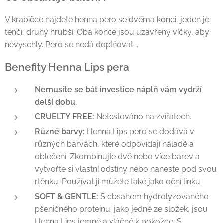
V krabičce najdete henna pero se dvěma konci, jeden je
tenčí, druhý hrubší. Oba konce jsou uzavřeny víčky, aby
nevyschly. Pero se nedá doplňovat. .
Benefity Henna Lips pera
Nemusíte se bát investice náplň vám vydrží
delší dobu.
CRUELTY FREE:
Netestováno na zvířatech.
Různé barvy:
Henna Lips pero se dodává v
různých barvách, které odpovídají náladě a
oblečení. Zkombinujte dvě nebo více barev a
vytvořte si vlastní odstíny nebo naneste pod svou
rtěnku. Používat ji můžete také jako oční linku.
SOFT & GENTLE:
S obsahem hydrolyzovaného
pšeničného proteinu, jako jedné ze složek, jsou
Henna Lips jemné a vláčné k pokožce. S