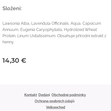
Složení:
Lawsonia Alba, Lavendula Officinalis, Aqua, Capsicum
Annuum, Eugenia Caryophyllata, Hydrolized Wheat
Protein, Linum Usitatissimum. Obsahuje přírodní extrakt z
henny.
14,30
€
Kontakt
Dodán
í
Obchodné podmínky
Ochrana osobních údaj
ů
Velkoochod