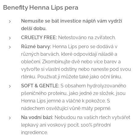
Benefity Henna Lips pera
Nemusíte se bát investice náplň vám vydrží
delší dobu.
CRUELTY FREE:
Netestováno na zvířatech.
Různé barvy:
Henna Lips pero se dodává v
různých barvách, které odpovídají náladě a
oblečení. Zkombinujte dvě nebo více barev a
vytvořte si vlastní odstíny nebo naneste pod svou
rtěnku. Používat ji můžete také jako oční linku.
SOFT & GENTLE:
S obsahem hydrolyzovaného
pšeničného proteinu, jako jedné ze složek, jsou
Henna Lips jemné a vláčné k pokožce. S
nádechem osvěžující vůně máty peprné.
Na vodní bázi:
Nebudou na vašich rtech vytvářet
lepkavý ani voskový pocit. 100% přírodní
ingredience.