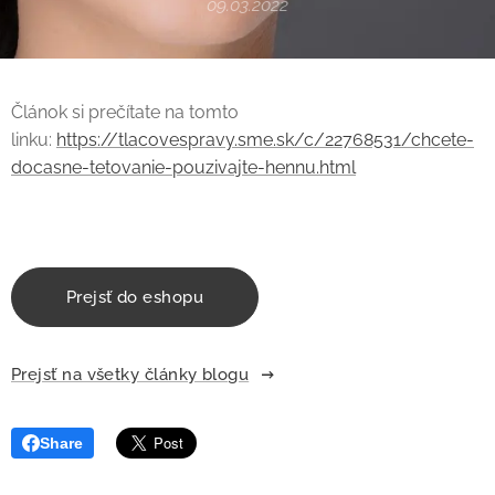
09.03.2022
Článok si prečítate na tomto
linku:
https://tlacovespravy.sme.sk/c/22768531/chcete-
docasne-tetovanie-pouzivajte-hennu.html
Prejsť do eshopu
Prejsť na všetky články blogu
Share