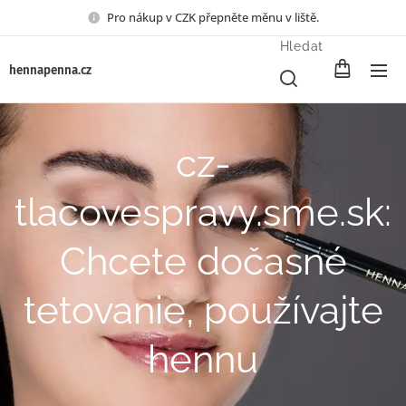
Pro nákup v CZK přepněte měnu v liště.
Hledat
henna
penna.cz
cz-
tlacovespravy.sme.sk:
Chcete dočasné
tetovanie, používajte
hennu