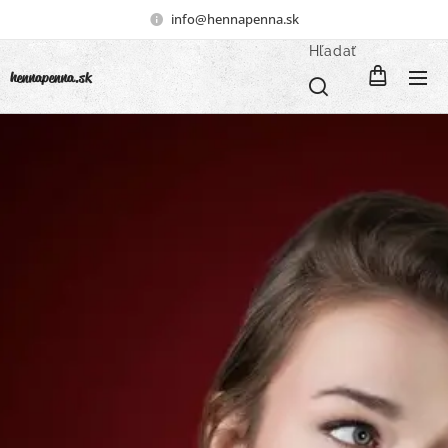
info@hennapenna.sk
Hľadať
henna
penna.sk