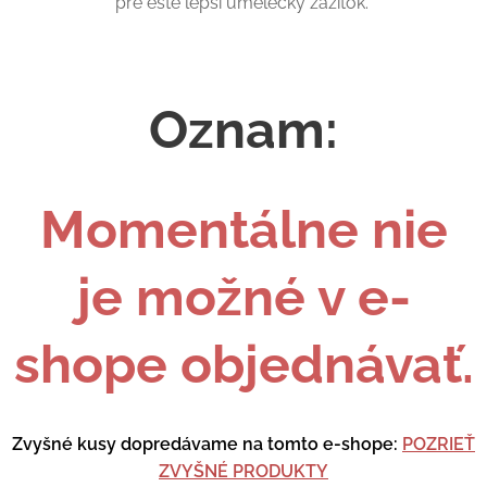
pre ešte lepší umelecký zážitok.
Oznam:
Momentálne nie
je možné v e-
shope objednávať.
Zvyšné kusy dopredávame na tomto e-shope:
POZRIEŤ
ZVYŠNÉ
PRODUKTY