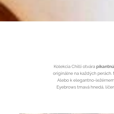
Kolekcia Chilli otvára
pikantnú 
originálne na každých perách. N
Alebo k elegantno-ležérnemu
Eyebrows tmavá hnedá, líčen