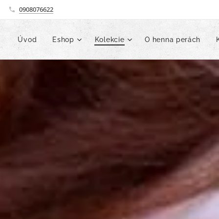
0908076622
Úvod
Eshop
Kolekcie
O henna perách