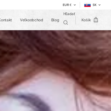
EUR
€
SK
Hľadať
Kontakt
Veľkoobchod
Blog
Košík