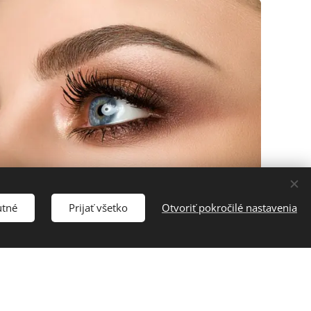
utné
Prijať všetko
Otvoriť pokročilé nastavenia