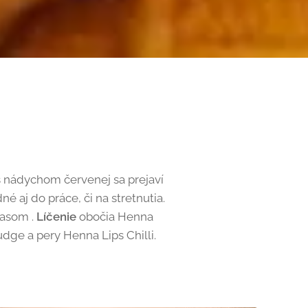
s nádychom červenej sa prejaví
é aj do práce, či na stretnutia.
lasom .
Líčenie
obočia Henna
ge a pery Henna Lips Chilli.