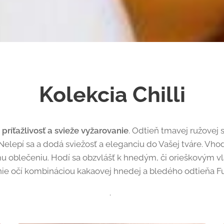
Kolekcia Chilli
príťažlivosť a svieže vyžarovanie
. Odtieň tmavej ružovej 
elepí sa a dodá sviežosť a eleganciu do Vašej tváre. Vhodn
 oblečeniu. Hodí sa obzvlášť k hnedým, či orieškovým v
ie očí kombináciou kakaovej hnedej a bledého odtieňa Fud
.