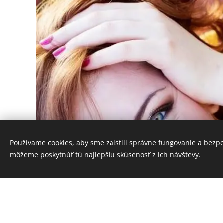
Používame cookies, aby sme zaistili správne fungovanie a bezp
môžeme poskytnúť tú najlepšiu skúsenosť z ich návštevy.