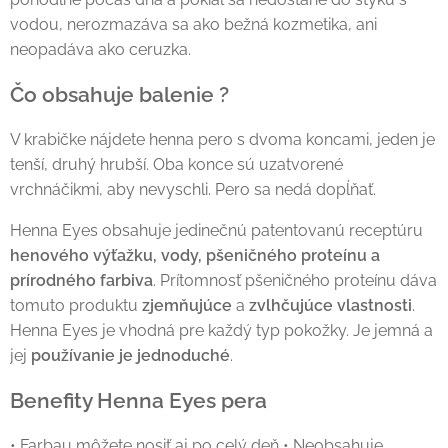
vodou, nerozmazáva sa ako bežná kozmetika, ani
neopadáva ako ceruzka.
Čo obsahuje balenie ?
V krabičke nájdete henna pero s dvoma koncami, jeden je
tenší, druhý hrubší. Oba konce sú uzatvorené
vrchnáčikmi, aby nevyschli. Pero sa nedá dopĺňať.
Henna Eyes obsahuje jedinečnú patentovanú receptúru
henového výťažku, vody, pšeničného proteínu a
prírodného farbiva
. Prítomnosť pšeničného proteínu dáva
tomuto produktu
zjemňujúce
a
zvlhčujúce vlastnosti
.
Henna Eyes je vhodná pre každý typ pokožky. Je jemná a
jej
používanie je jednoduché
.
Benefity Henna Eyes pera
• Farbau môžete nosiť aj po celý deň • Neobsahuje