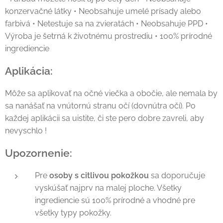
konzervačné látky • Neobsahuje umelé prísady alebo
farbivá • Netestuje sa na zvieratách • Neobsahuje PPD •
Výroba je šetrná k životnému prostrediu • 100% prírodné
ingrediencie
Aplikácia:
Môže sa aplikovať na očné viečka a obočie, ale nemala by
sa nanášať na vnútornú stranu očí (dovnútra očí). Po
každej aplikácii sa uistite, či ste pero dobre zavreli, aby
nevyschlo !
Upozornenie:
Pre
osoby s citlivou pokožkou
sa doporučuje
vyskúšať najprv na malej ploche. Všetky
ingrediencie sú 100% prírodné a vhodné pre
všetky typy pokožky.