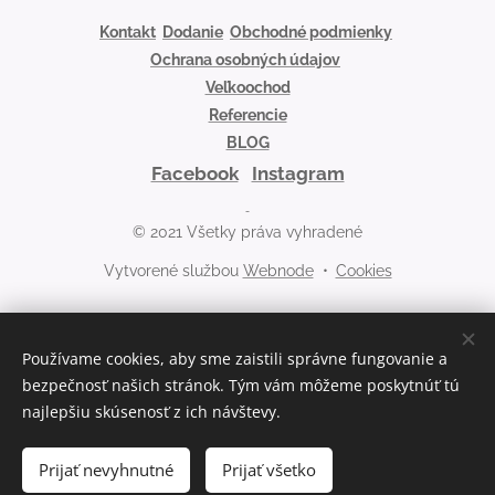
Kontakt
Dodanie
Obchodné podmienky
Ochrana osobných údajov
Veľkoochod
Referencie
BLOG
Facebook
Instagram
© 2021 Všetky práva vyhradené
Vytvorené službou
Webnode
Cookies
Jazyky
Slovenčina
Čeština
Používame cookies, aby sme zaistili správne fungovanie a
bezpečnosť našich stránok. Tým vám môžeme poskytnúť tú
Mena
najlepšiu skúsenosť z ich návštevy.
EUR €
CZK Kč
Prijať nevyhnutné
Prijať všetko