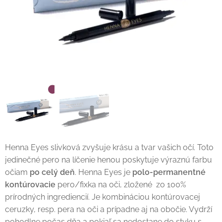
Henna Eyes slivková zvyšuje krásu a tvar vašich očí. Toto
jedinečné pero na líčenie henou poskytuje výraznú farbu
očiam
po celý deň
. Henna Eyes je
polo-permanentné
kontúrovacie
pero/fixka na oči, zložené zo 100%
prírodných ingrediencií. Je kombináciou kontúrovacej
ceruzky, resp. pera na oči a prípadne aj na obočie. Vydrží
pohodlne počas dňa a pokiaľ sa nedostane do styku s