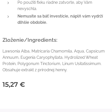
Po použití fixku riadne zatvorte, aby Vám
nevyschla.
Nemusíte sa báť investície, náplň vám vydrží
dlhšie obdobie.
Zloženie/Ingredients:
Lawsonia Alba, Matricaria Chamomila, Aqua, Capsicum
Annuum, Eugenia Caryophyllata, Hydrolized Wheat
Protein, Polygonum Tinctorium, Linum Usitatissimum.
Obsahuje extrakt z prírodnej henny.
15,27
€