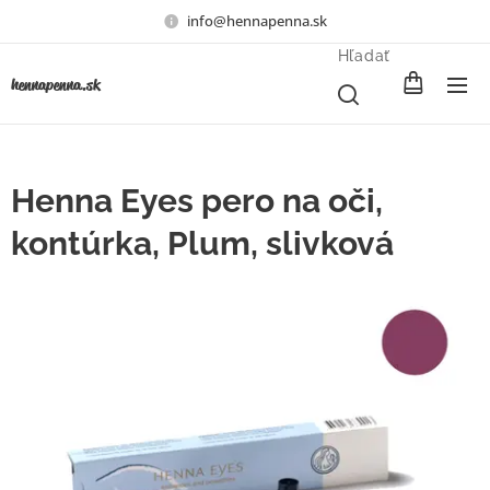
info@hennapenna.sk
Hľadať
henna
penna.sk
Henna Eyes pero na oči,
kontúrka, Plum, slivková