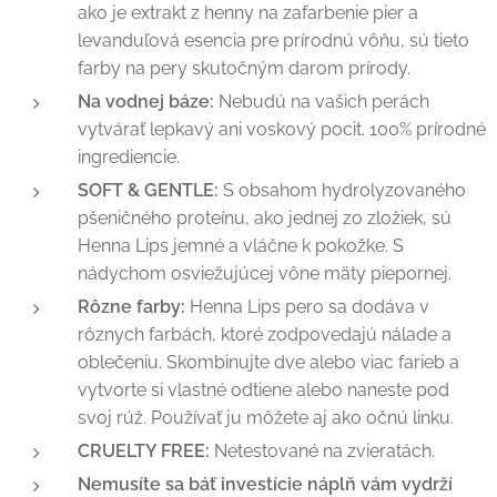
ako je extrakt z henny na zafarbenie pier a
levanduľová esencia pre prírodnú vôňu, sú tieto
farby na pery skutočným darom prírody.
Na vodnej báze:
Nebudú na vašich perách
vytvárať lepkavý ani voskový pocit. 100% prírodné
ingrediencie.
SOFT & GENTLE:
S obsahom hydrolyzovaného
pšeničného proteínu, ako jednej zo zložiek, sú
Henna Lips jemné a vláčne k pokožke. S
nádychom osviežujúcej vône mäty piepornej.
Rôzne farby:
Henna Lips pero sa dodáva v
rôznych farbách, ktoré zodpovedajú nálade a
oblečeniu. Skombinujte dve alebo viac farieb a
vytvorte si vlastné odtiene alebo naneste pod
svoj rúž. Používať ju môžete aj ako očnú linku.
CRUELTY FREE:
Netestované na zvieratách.
Nemusíte sa báť investície náplň vám vydrží