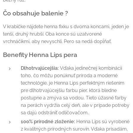
Čo obsahuje balenie ?
V krabičke nájdete henna fixku s dvoma koncami, jeden je
tenší, druhý hrubší. Oba konce sú uzatvorené
vrchnáčikmi, aby nevyschli. Pero sa nedá dopĺňať.
Benefity Henna Lips pera
Dlhotrvajúcejšia:
Vďaka jedinečnej kombinácii
toho, čo môžu ponúknuť príroda a moderné
technológie, je Henna Lips perfektným riešením
pre dlhotrvajúcejšiu farbu pier, ktorá bledne
postupne a zmýva sa vodou. Tieto úžasné farby
na perách vydržia celý deň, ale v prípade potreby
sa dajú odstrániť odličovačom..
100% prírodné zloženie:
Henna Lips sú vyrobené
z kvalitných prírodných surovín. Vďaka prísadám,