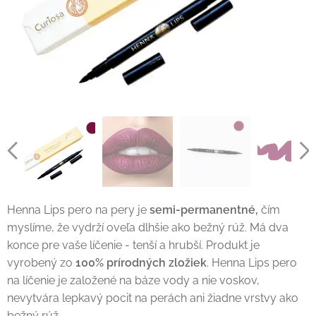
Henna Lips pero na pery je
semi-permanentné,
čím
myslíme, že vydrží oveľa dlhšie ako bežný rúž. Má dva
konce pre vaše líčenie - tenší a hrubší. Produkt je
vyrobený zo
100% prírodných zložiek
. Henna Lips pero
na líčenie je založené na báze vody a nie voskov,
nevytvára lepkavý pocit na perách ani žiadne vrstvy ako
bežný rúž.