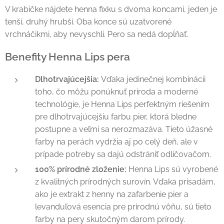
V krabičke nájdete henna fixku s dvoma koncami, jeden je
tenší, druhý hrubší. Oba konce sú uzatvorené
vrchnáčikmi, aby nevyschli. Pero sa nedá dopĺňať.
Benefity Henna Lips pera
Dlhotrvajúcejšia:
Vďaka jedinečnej kombinácii
toho, čo môžu ponúknuť príroda a moderné
technológie, je Henna Lips perfektným riešením
pre dlhotrvajúcejšiu farbu pier, ktorá bledne
postupne a veľmi sa nerozmazáva. Tieto úžasné
farby na perách vydržia aj po celý deň, ale v
prípade potreby sa dajú odstrániť odličovačom.
100% prírodné zloženie:
Henna Lips sú vyrobené
z kvalitných prírodných surovín. Vďaka prísadám,
ako je extrakt z henny na zafarbenie pier a
levanduľová esencia pre prírodnú vôňu, sú tieto
farby na pery skutočným darom prírody.