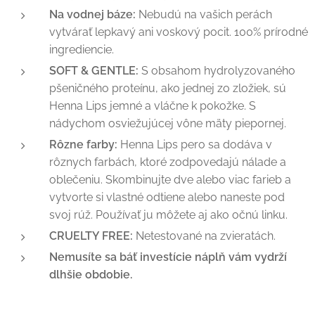
Na vodnej báze:
Nebudú na vašich perách
vytvárať lepkavý ani voskový pocit. 100% prírodné
ingrediencie.
SOFT & GENTLE:
S obsahom hydrolyzovaného
pšeničného proteínu, ako jednej zo zložiek, sú
Henna Lips jemné a vláčne k pokožke. S
nádychom osviežujúcej vône mäty piepornej.
Rôzne farby:
Henna Lips pero sa dodáva v
rôznych farbách, ktoré zodpovedajú nálade a
oblečeniu. Skombinujte dve alebo viac farieb a
vytvorte si vlastné odtiene alebo naneste pod
svoj rúž. Používať ju môžete aj ako očnú linku.
CRUELTY FREE:
Netestované na zvieratách.
Nemusíte sa báť investície náplň vám vydrží
dlhšie obdobie.