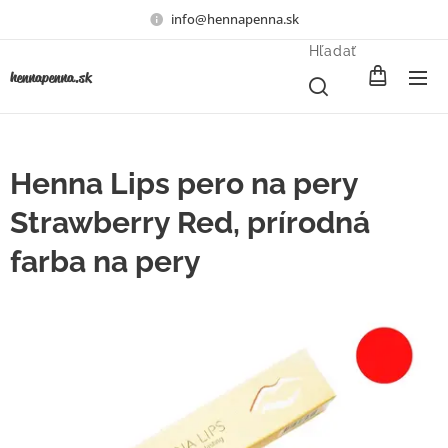
info@hennapenna.sk
Hľadať
henna
penna.sk
Henna Lips pero na pery
Strawberry Red, prírodná
farba na pery