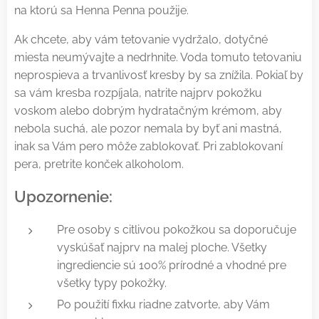
na ktorú sa Henna Penna použije.
Ak chcete, aby vám tetovanie vydržalo, dotyčné
miesta neumývajte a nedrhnite. Voda tomuto tetovaniu
neprospieva a trvanlivosť kresby by sa znížila. Pokiaľ by
sa vám kresba rozpíjala, natrite najprv pokožku
voskom alebo dobrým hydratačným krémom, aby
nebola suchá, ale pozor nemala by byť ani mastná,
inak sa Vám pero môže zablokovať. Pri zablokovaní
pera, pretrite konček alkoholom.
Upozornenie:
Pre osoby s citlivou pokožkou sa doporučuje
vyskúšať najprv na malej ploche. Všetky
ingrediencie sú 100% prírodné a vhodné pre
všetky typy pokožky.
Po použití fixku riadne zatvorte, aby Vám