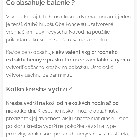
Čo obsahuje balenie ?
V krabičke nájdete henna fixku s dvoma koncami, jeden
je tenší, druhý hrubší. Oba konce sú uzatvorené
vrchnáčikmi, aby nevyschli. Návod na použitie
prikladáme ku krabičke. Pero sa nedá dopĺňať.
Každé pero obsahuje
ekvivalent 5kg prírodného
extraktu henny v prášku
. Pomôže vám
ľahko a rýchlo
vytvoriť dočasné kresby na pokožku. Umelecké
výtvory uschnú za pár minút.
Koľko kresba vydrží ?
Kresba vydrží na koži od niekoľkých hodín až po
niekoľko dní.
Kresbu je neskôr možné obtiahnuť a
predĺžiť tak jej trvácnosť, ak ju chcete mať dlhšie. Doba,
po ktorú kresba vydrží na pokožke závisí na type
pokožky, vonkajšom prostredí, umývaní sa a časti tela,