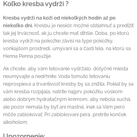
Koľko kresba vydrží ?
Kresba vydrží na koži od niekoľkých hodín až po
niekoľko dní.
Kresbu je neskôr možné obtiahnuť a predĺžiť
tak jej trvácnosť, ak ju chcete mať dlhšie. Doba, po ktorú
kresba vydrží na pokožke závisí na type pokožky,
vonkajšom prostredí, umývaní sa a časti tela, na ktorú sa
Henna Penna použije.
Ak chcete, aby vám tetovanie vydržalo, dotyčné miesta
neumývajte a nedrhnite. Voda tomuto tetovaniu
neprospieva a trvanlivosť kresby by sa znížila. Pokiaľ by sa
vám kresba rozpíjala, natrite najprv pokožku voskom
alebo dobrým hydratačným krémom, aby nebola suchá,
ale pozor nemala by byť ani mastná, inak sa Vám pero
môže zablokovať. Pri zablokovaní pera, pretrite konček
alkoholom.
Upozornenie: