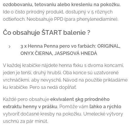
ozdobovaniu, tetovaniu alebo kresleniu na pokožku.
Ide o čisto prírodný produkt, dostupný v 5 rôznych
odtieňoch. Neobsahuje PPD (para phenylenediamine).
Čo obsahuje ŠTART balenie ?
3 x Henna Penna pero vo farbách: ORIGINAL,
ONYX ČIERNA, JASPISOVÁ HNEDÁ
V každej krabičke nájdete henna fixku s dvoma koncami,
jeden je tenší, druhý hrubší. Oba konce sú uzatvorené
vrchnáčikmi, aby nevyschli. Návod na použitie prikladáme
ku krabičke. Pero sa nedá dopĺňať.
Každé pero obsahuje
ekvivalent 5kg prírodného
extraktu henny v prášku
. Pomôže vám
ľahko a rýchlo
vytvoriť dočasné kresby na pokožku. Umelecké výtvory
uschnú za pár minút.