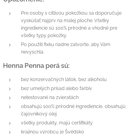
Pre osoby s citlivou pokožkou sa doporučuje
vyskúšať najprv na malej ploche. Všetky
ingrediencie sú 100% prírodné a vhodné pre
všetky typy pokožky.
Po použití fixku riadne zatvorte, aby Vám
nevyschla.
Henna Penna perá sú:
bez konzervačných látok, bez alkoholu
bez umelých prísad alebo farbív
netestované na zvieratách
obsahujú 100% prírodné ingrediencie, obsahujú
čajovníkový olej
všetky produkty, majú certifikáty
krajinou výrobcu je Švédsko